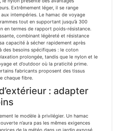
é, le nylon présente des avantages
eurs. Extrêmement léger, il se range
x aux intempéries. Le hamac de voyage
grammes tout en supportant jusqu’à 300
on en termes de rapport poids-résistance.
essante, combinant légèreté et résistance
r sa capacité à sécher rapidement après
à des besoins spécifiques : le coton
laxation prolongée, tandis que le nylon et le
yage et d’outdoor où la praticité prime.
rtains fabricants proposent des tissus
de chaque fibre.
d’extérieur : adapter
oins
gement le modèle à privilégier. Un hamac
 couverte n’aura pas les mêmes exigences
prices de la météo dans un jardin exposé.