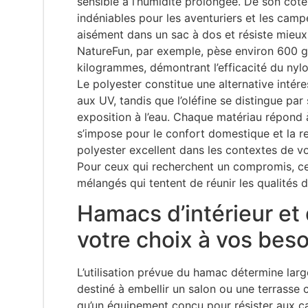
sensible à l’humidité prolongée. De son côt
indéniables pour les aventuriers et les camp
aisément dans un sac à dos et résiste mieu
NatureFun, par exemple, pèse environ 600 
kilogrammes, démontrant l’efficacité du nyl
Le polyester constitue une alternative intér
aux UV, tandis que l’oléfine se distingue pa
exposition à l’eau. Chaque matériau répond 
s’impose pour le confort domestique et la re
polyester excellent dans les contextes de vo
Pour ceux qui recherchent un compromis, ce
mélangés qui tentent de réunir les qualités 
Hamacs d’intérieur et 
votre choix à vos bes
L’utilisation prévue du hamac détermine lar
destiné à embellir un salon ou une terrasse
qu’un équipement conçu pour résister aux ca